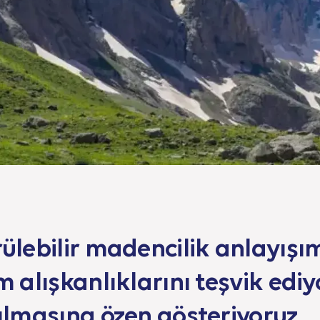
ülebilir madencilik anlayışı
m alışkanlıklarını teşvik edi
ılmasına özen gösteriyoruz