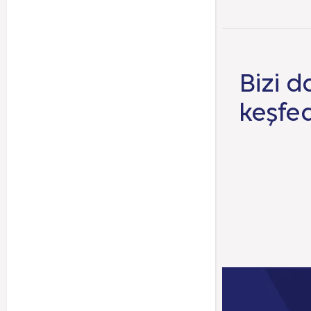
Bizi d
keşfe