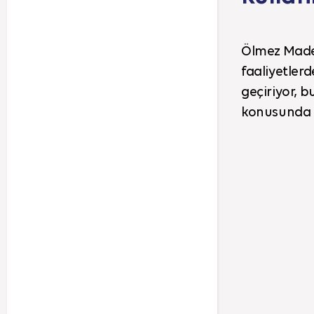
Ölmez Made
faaliyetler
geçiriyor, 
konusunda 