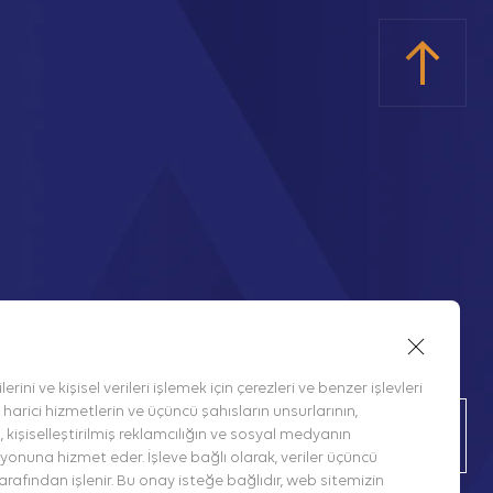
Güncel gelişmeler için abone olun.
erini ve kişisel verileri işlemek için çerezleri ve benzer işlevleri
n, harici hizmetlerin ve üçüncü şahısların unsurlarının,
, kişiselleştirilmiş reklamcılığın ve sosyal medyanın
nuna hizmet eder. İşleve bağlı olarak, veriler üçüncü
tarafından işlenir. Bu onay isteğe bağlıdır, web sitemizin