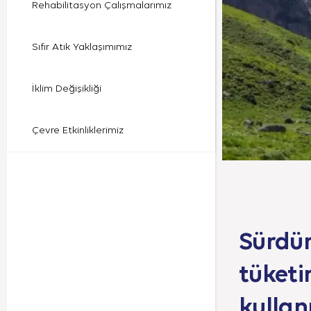
Rehabilitasyon Çalışmalarımız
Kurumsal Broşürümüz
Haberler ve İçgörüler
İş Sağlığı ve Güvenliği Yönetimi
Sıfır Atık Yaklaşımımız
Kariyer
Enerji Yönetimi
İklim Değişikliği
İletişim
Halkla İlişkiler
Çevre Etkinliklerimiz
Sürdür
tüketi
kullan