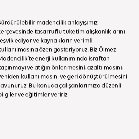
Sürdürülebilir madencilik anlayışımız
çerçevesinde tasarruflu tüketim alışkanlıklarını
teşvik ediyor ve kaynakların verimli
kullanılmasına özen gösteriyoruz. Biz Ölmez
Madencilik’te enerji kullanımında israftan
kaçınmayı ve atığın önlenmesini, azaltılmasını,
yeniden kullanılmasını ve geri dönüştürülmesini
savunuruz. Bu konuda çalışanlarımıza düzenli
bilgiler ve eğitimler veririz.