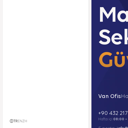
Ma
Se
Güv
Van Ofis
Ha
+90 432 217
Hafta içi
08:00 –
TR
EN
ZH